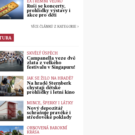
EXTRÉMNÍ VEDRO
Ruší se koncerty,
prohlídky výstavy i
akce pro děti
VÍCE ČLÁNKŮ Z KATEGORIE ›
TURA
SKVĚLÝ ÚSPĚCH
Campanella veze dvě
zlata z velkého
festivalu v Singapuru!
JAK SE ŽILO NA HRADĚ?
Na hradě Šternberk
chystají dětské
prohlídky i letní kino
MINCE, ŠPERKY I LÁTKY
Nový depozitář
schraňuje pravěké i
středověké poklady
OBNOVENÁ BAROKNÍ
KRÁSA