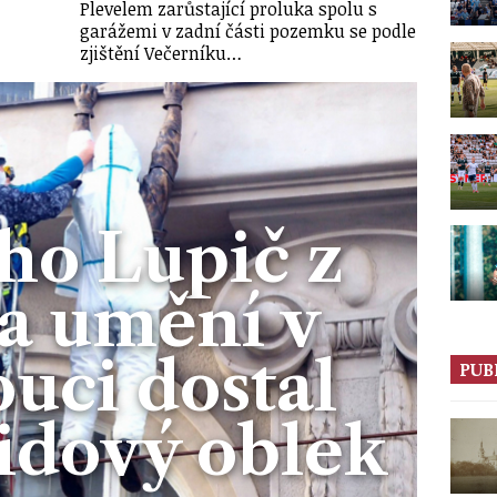
…
Plevelem zarůstající proluka spolu s
garážemi v zadní části pozemku se podle
zjištění Večerníku…
ho Lupič z
a umění v
uci dostal
PUB
idový oblek