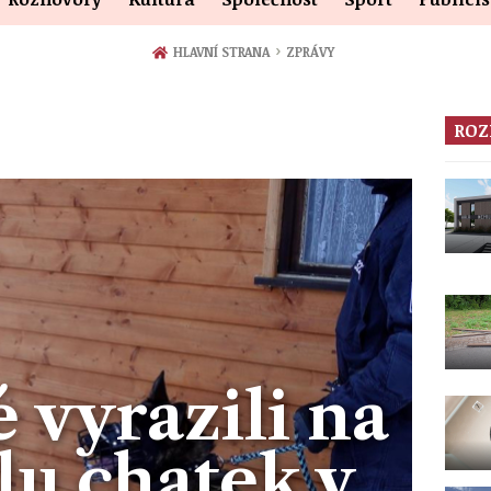
›
HLAVNÍ STRANA
ZPRÁVY
ROZ
é vyrazili na
lu chatek v