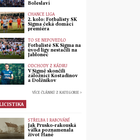
Boleslaví
CHANCE LIGA
2. kolo: Fotbalisty SK
Sigma čeká domácí
premiéra
TO SE NEPOVEDLO
Fotbalisté SK Sigma na
úvod ligy nestačili na
Jablonec
ODCHODY Z KÁDRU
V Sigmě skončili
záložníci Kostadinov
a Dolžnikov
VÍCE ČLÁNKŮ Z KATEGORIE ›
LICISTIKA
STŘELBA I RABOVÁNÍ
Jak Prusko-rakouská
válka poznamenala
život Hané