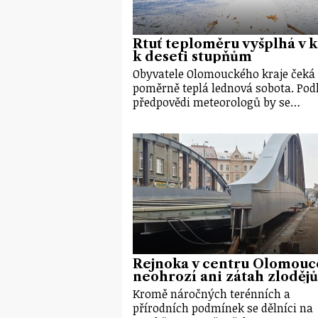
Rtuť teploměru vyšplhá v k
k deseti stupňům
Obyvatele Olomouckého kraje čeká
poměrně teplá lednová sobota. Pod
předpovědi meteorologů by se…
Rejnoka v centru Olomouc
neohrozí ani zátah zlodějů
Kromě náročných terénních a
přírodních podmínek se dělníci na