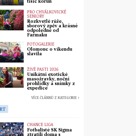
tisíc korun
PRO CHVÁLKOVICKÉ
SENIORY
Rozkvetlé růže,
sborový zpěv a krásné
odpoledne od
Farmaku
FOTOGALERIE
Olomouc o víkendu
slavila
ŽIVÉ PASTI 2026
Unikátní exotické
masožravky, noční
prohlídky a snímky z
expedice
VÍCE ČLÁNKŮ Z KATEGORIE ›
RT
CHANCE LIGA
Fotbalisté SK Sigma
ztratili doma s