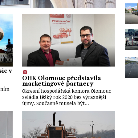
íc v
OHK Olomouc představila
marketingové partnery
dním
Okresní hospodářská komora Olomouc
zvládla těžký rok 2020 bez výraznější
újmy. Současně musela být…