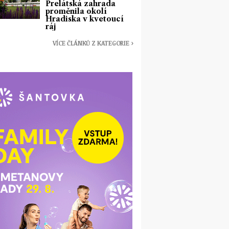
Prelátská zahrada
proměnila okolí
Hradiska v kvetoucí
ráj
VÍCE ČLÁNKŮ Z KATEGORIE ›