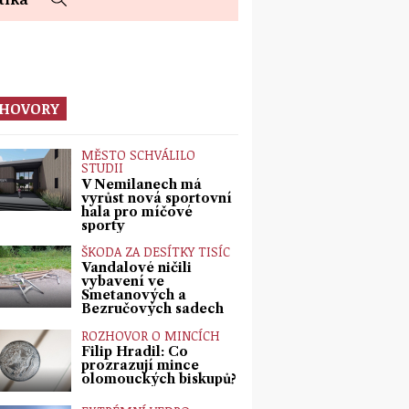
HOVORY
MĚSTO SCHVÁLILO
STUDII
V Nemilanech má
vyrůst nová sportovní
hala pro míčové
sporty
ŠKODA ZA DESÍTKY TISÍC
Vandalové ničili
vybavení ve
Smetanových a
Bezručových sadech
ROZHOVOR O MINCÍCH
Filip Hradil: Co
prozrazují mince
olomouckých biskupů?