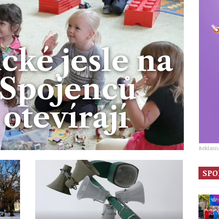
ké jesle na
 Spojenců
 otevírají
Reklam
SPO