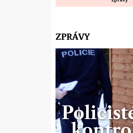
ZPRÁVY
Policist
kontro