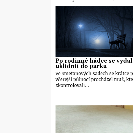
Po rodinné hádce se vydal
uklidnit do parku
Ve Smetanových sadech se krátce 
včerejší půlnocí procházel muž, kt
zkontrolovali…