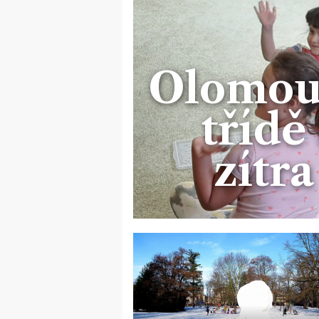
Olomouc
třídě
zítra