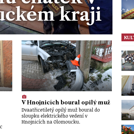
ckém kraji
KUL
V Hnojnicích boural opilý muž
Dvaatřicetiletý opilý muž boural do
sloupku elektrického vedení v
Hnojnicích na Olomoucku.
c