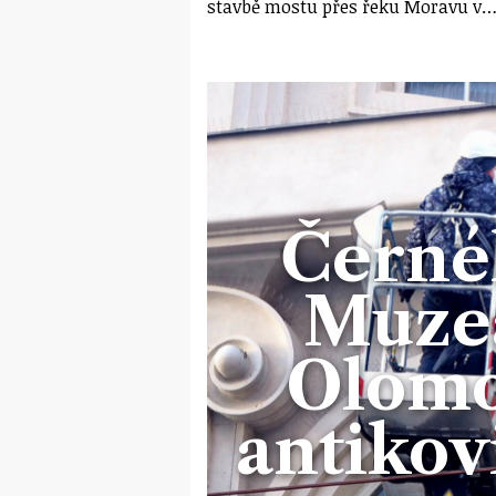
stavbě mostu přes řeku Moravu v
Černé
Muze
Olomo
antikov