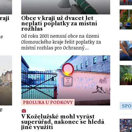
raji
Obce v kraji už dvacet let
neplatí poplatky za místní
rozhlas
Od roku 2001 nemusí obce na územi
le
Olomouckého kraje řešit poplatky za
místní rozhlas pro Ochranný…
PROLUKA U PODKOVY
SPO
e
V Koželužské mohl vyrůst
superúřad, nakonec se hledá
jiné využití