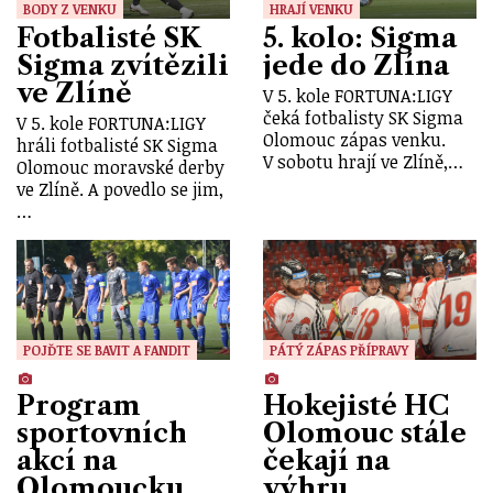
BODY Z VENKU
HRAJÍ VENKU
Fotbalisté SK
5. kolo: Sigma
Sigma zvítězili
jede do Zlína
ve Zlíně
V 5. kole FORTUNA:LIGY
čeká fotbalisty SK Sigma
V 5. kole FORTUNA:LIGY
Olomouc zápas venku.
hráli fotbalisté SK Sigma
V sobotu hrají ve Zlíně,…
Olomouc moravské derby
ve Zlíně. A povedlo se jim,
…
POJĎTE SE BAVIT A FANDIT
PÁTÝ ZÁPAS PŘÍPRAVY
Program
Hokejisté HC
sportovních
Olomouc stále
akcí na
čekají na
Olomoucku
výhru