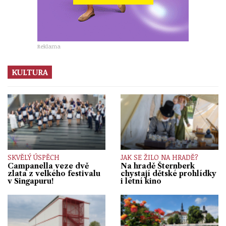
Reklama
KULTURA
SKVĚLÝ ÚSPĚCH
JAK SE ŽILO NA HRADĚ?
Campanella veze dvě
Na hradě Šternberk
zlata z velkého festivalu
chystají dětské prohlídky
v Singapuru!
i letní kino