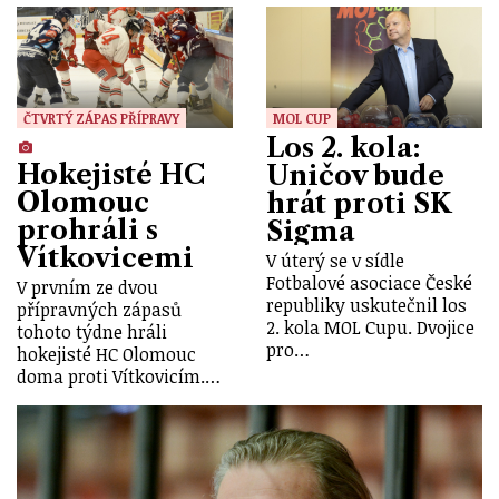
ČTVRTÝ ZÁPAS PŘÍPRAVY
MOL CUP
Los 2. kola:
Hokejisté HC
Uničov bude
Olomouc
hrát proti SK
prohráli s
Sigma
Vítkovicemi
V úterý se v sídle
Fotbalové asociace České
V prvním ze dvou
republiky uskutečnil los
přípravných zápasů
2. kola MOL Cupu. Dvojice
tohoto týdne hráli
pro…
hokejisté HC Olomouc
doma proti Vítkovicím.…