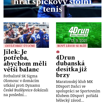
hrát špičkový stolní
tenis
CHTĚJÍ HRÁT ÚTOČNĚ
NOVÝ ZÁVOD SE BLÍŽÍ
Jílek: Je
4Drun
potřeba,
dubanská
abychom měli
desítka již
větší balanc
brzy
Fotbalisté SK Sigma
Olomouc v domácím
Maratonský klub MK
utkání proti Dynamu
DDsport Daňci ve
České Budějovice dokázali
spolupráci se Sportovním
na poslední…
Klubem DDsport pořádá
běžecký závod…