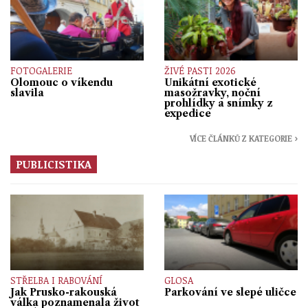
FOTOGALERIE
ŽIVÉ PASTI 2026
Olomouc o víkendu
Unikátní exotické
slavila
masožravky, noční
prohlídky a snímky z
expedice
VÍCE ČLÁNKŮ Z KATEGORIE ›
PUBLICISTIKA
STŘELBA I RABOVÁNÍ
GLOSA
Jak Prusko-rakouská
Parkování ve slepé uličce
válka poznamenala život