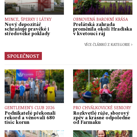
MINCE, ŠPERKY I LÁTKY
OBNOVENÁ BAROKNÍ KRÁSA
Nový depozitář
Prelátská zahrada
schraňuje pravěké i
proměnila okolí Hradiska
středověké poklady
v kvetoucí ráj
VÍCE ČLÁNKŮ Z KATEGORIE ›
SPOLEČNOST
GENTLEMEN’S CLUB 2026
PRO CHVÁLKOVICKÉ SENIORY
Podnikatelé překonali
Rozkvetlé růže, sborový
rekord a věnovali 680
zpěv a krásné odpoledne
tisíc korun
od Farmaku