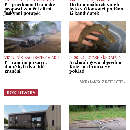
Při průzkumu Hranické
Do komunálních voleb
propasti zemřel elitní
bylo v Olomouci podáno
jeskynní potápěč
12 kandidátek
VRTULNÍK ZÁCHRANKY V AKCI
3000 LET STARÉ PŘEDMĚTY
Při ranním požáru v
Archeologové objevili u
domě byli dva lidé
Kojetína bronzový
zraněni
poklad
VÍCE ČLÁNKŮ Z KATEGORIE ›
ROZHOVORY