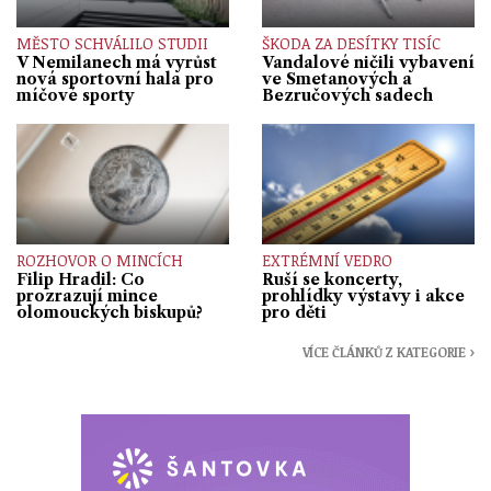
MĚSTO SCHVÁLILO STUDII
ŠKODA ZA DESÍTKY TISÍC
V Nemilanech má vyrůst
Vandalové ničili vybavení
nová sportovní hala pro
ve Smetanových a
míčové sporty
Bezručových sadech
ROZHOVOR O MINCÍCH
EXTRÉMNÍ VEDRO
Filip Hradil: Co
Ruší se koncerty,
prozrazují mince
prohlídky výstavy i akce
olomouckých biskupů?
pro děti
VÍCE ČLÁNKŮ Z KATEGORIE ›