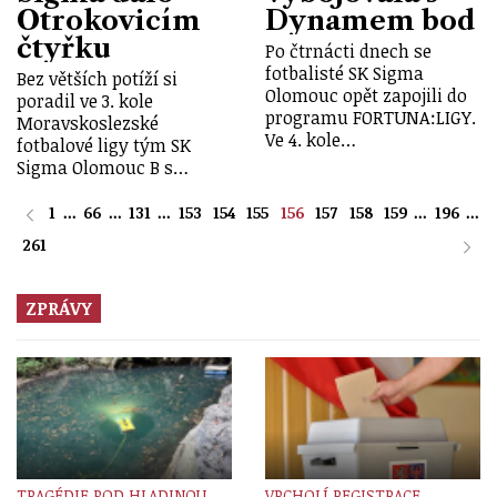
Otrokovicím
Dynamem bod
čtyřku
Po čtrnácti dnech se
fotbalisté SK Sigma
Bez větších potíží si
Olomouc opět zapojili do
poradil ve 3. kole
programu FORTUNA:LIGY.
Moravskoslezské
Ve 4. kole…
fotbalové ligy tým SK
Sigma Olomouc B s…
1
...
66
...
131
...
153
154
155
156
157
158
159
...
196
...
261
ZPRÁVY
TRAGÉDIE POD HLADINOU
VRCHOLÍ REGISTRACE