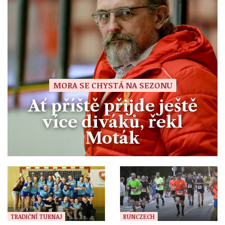
MORA SE CHYSTÁ NA SEZONU
Ať příště přijde ještě
více diváků, řekl
Moták
TRADIČNÍ TURNAJ
RUNCZECH