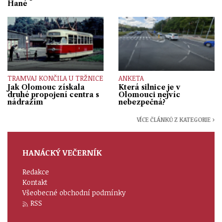
Hané
TRAMVAJ KONČILA U TRŽNICE
ANKETA
Jak Olomouc získala
Která silnice je v
druhé propojení centra s
Olomouci nejvíc
nádražím
nebezpečná?
VÍCE ČLÁNKŮ Z KATEGORIE ›
HANÁCKÝ VEČERNÍK
Redakce
Kontakt
Všeobecné obchodní podmínky
RSS