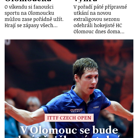
O víkendu si fanoušci
V pořadí páté přípravné
sportu na Olomoucku
utkání na novou
můžou zase pořádně užít.
extraligovou sezonu
Hrají se zápasy všech…
odehráli hokejisté HC
Olomouc dnes doma…
ITTF CZECH OPEN
V Olomouc se bude