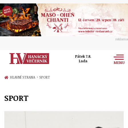
reklama
Pátek 7.8.
Lada
MENU
Zprávy
›
HLAVNÍ STRANA
SPORT
Rozhovory
Olomouc
SPORT
Kultura
Politika
Prostějov
Společnost
Hudba
Ekonomika
Přerov
Sport
Ženy