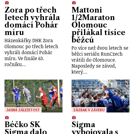
Zora po třech
Mattoni
letech vyhrála
1/2Maraton
domácí Pohár
Olomouc
míru
přilákal tisíce
běžců
Házenkářky DHK Zora
Olomouc po třech letech
Po více než dvou letech se
vyhráli domácí Pohár
běžci seriálu RunCzech
míru. Ve finále 63.
vrátili do Olomouce.
ročníku…
Naposledy se závod,
který…
JASNÁ ZÁLEŽITOST
ZÁZRAK V ZÁVĚRU
Béčko SK
Sigma
Sigma dalo
vybojovala s