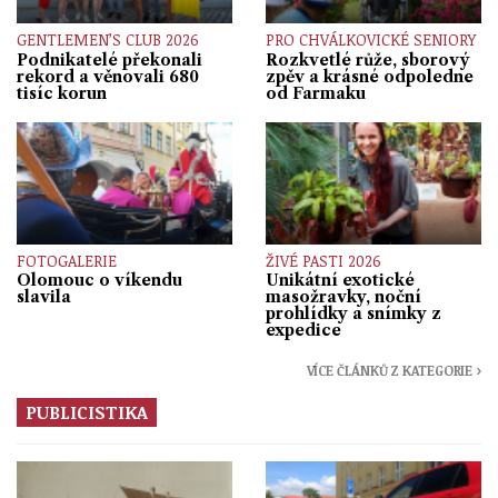
GENTLEMEN’S CLUB 2026
PRO CHVÁLKOVICKÉ SENIORY
Podnikatelé překonali
Rozkvetlé růže, sborový
rekord a věnovali 680
zpěv a krásné odpoledne
tisíc korun
od Farmaku
FOTOGALERIE
ŽIVÉ PASTI 2026
Olomouc o víkendu
Unikátní exotické
slavila
masožravky, noční
prohlídky a snímky z
expedice
VÍCE ČLÁNKŮ Z KATEGORIE ›
PUBLICISTIKA