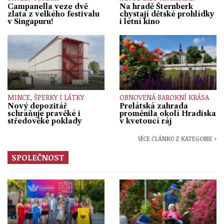
Campanella veze dvě
Na hradě Šternberk
zlata z velkého festivalu
chystají dětské prohlídky
v Singapuru!
i letní kino
MINCE, ŠPERKY I LÁTKY
OBNOVENÁ BAROKNÍ KRÁSA
Nový depozitář
Prelátská zahrada
schraňuje pravěké i
proměnila okolí Hradiska
středověké poklady
v kvetoucí ráj
VÍCE ČLÁNKŮ Z KATEGORIE ›
SPOLEČNOST