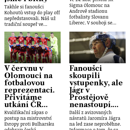
Sigma Olomouc na
Takhle si fanoušci
Andrově stadionu
Kohoutů vstup do play off
fotbalisty Slovanu
nepředstavovali. Náš už
Liberec. V souboji se…
tradiční soupeř ve…
V červnu v
Fanoušci
Olomouci na
skoupili
fotbalovou
vstupenky, ale
reprezentaci.
Jágr v
Přivítáme
Prostějově
utkání ČR…
nenastoupí.…
Kvalifikační zápas o
Další z avizovaných
postup na mistrovství
návratů Jaromíra Jágra
Evropy proti Bulharsku
na led zase neproběhne.
odehraje česká
Informace o tom, že se