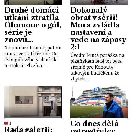
Druhé domácí
Dokonalý
utkání ztratila
obrat v sérii!
Olomouc o gól,
Mora zvládla
série je
nastavení a
znovu…
vede na zápasy
2:1
Dlouho bez branek, potom
smršť ve třetí třetině. Do
Úvodní krutá porážka na
dvougólového vedení šla
plzeňském ledě 8:1 byla
tentokrát Plzeň a i…
zřejmě pro Kohouty
takovým budíčkem, že
zbytek…
Co dnes dělá
1
Rada galerií:
ostrostřelec