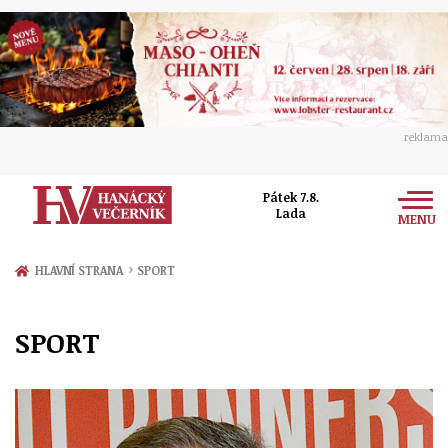
reklama
Pátek 7.8.
Lada
MENU
Zprávy
›
HLAVNÍ STRANA
SPORT
Rozhovory
Olomouc
SPORT
Kultura
Politika
Prostějov
Společnost
Hudba
Ekonomika
Přerov
Sport
Ženy