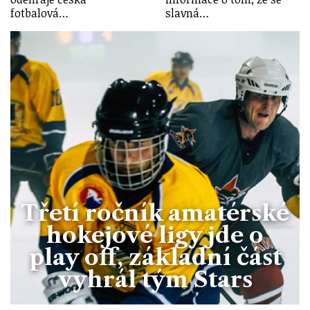
fotbalová…
slavná…
Třetí ročník amatérské
hokejové ligy jde o
play off, základní část
vyhrál tým Stars