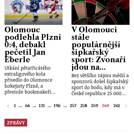
Olomouc
V Olomouci
podlehla Plzni
stále
0:4, debakl
populárnější
pečetil Jan
šipkařský
Eberle
sport: Zvonaři
jdou na…
Utkání pětatřicátého
extraligového kola
Bez většího zájmu médií a
přivedlo do Olomouce
sponzorů došel šipkařský
hokejisty Plzně, a
sport do bodu, kdy má v
přestože bookmakeři…
České republice 25 000…
1
...
66
...
131
...
196
...
257
258
259
260
261
ZPRÁVY