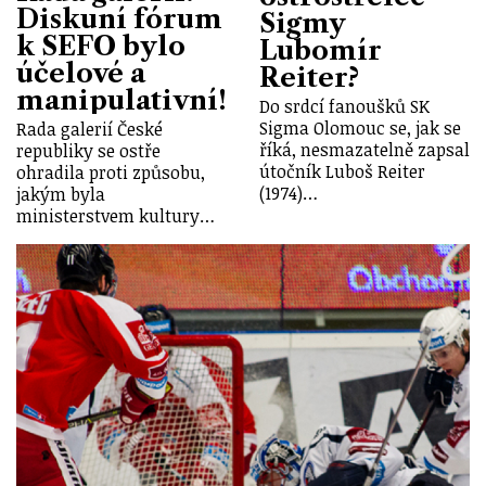
Diskuní fórum
Sigmy
k SEFO bylo
Lubomír
účelové a
Reiter?
manipulativní!
Do srdcí fanoušků SK
Sigma Olomouc se, jak se
Rada galerií České
říká, nesmazatelně zapsal
republiky se ostře
útočník Luboš Reiter
ohradila proti způsobu,
(1974)…
jakým byla
ministerstvem kultury…