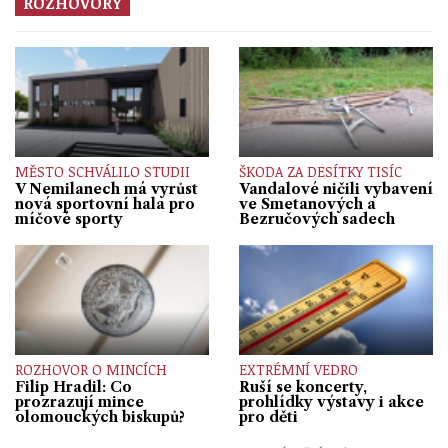
ROZHOVORY
MĚSTO SCHVÁLILO STUDII
ŠKODA ZA DESÍTKY TISÍC
V Nemilanech má vyrůst
Vandalové ničili vybavení
nová sportovní hala pro
ve Smetanových a
míčové sporty
Bezručových sadech
ROZHOVOR O MINCÍCH
EXTRÉMNÍ VEDRO
Filip Hradil: Co
Ruší se koncerty,
prozrazují mince
prohlídky výstavy i akce
olomouckých biskupů?
pro děti