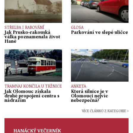
STŘELBA I RABOVÁNÍ
GLOSA
Jak Prusko-rakouská
Parkování ve slepé uličce
válka poznamenala život
Hané
TRAMVAJ KONČILA U TRŽNICE
ANKETA
Jak Olomouc získala
Která silnice je v
druhé propojení centra s
Olomouci nejvíc
nádražím
nebezpečná?
VÍCE ČLÁNKŮ Z KATEGORIE ›
HANÁCKÝ VEČERNÍK