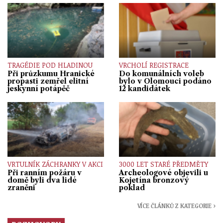
TRAGÉDIE POD HLADINOU
VRCHOLÍ REGISTRACE
Při průzkumu Hranické
Do komunálních voleb
propasti zemřel elitní
bylo v Olomouci podáno
jeskynní potápěč
12 kandidátek
VRTULNÍK ZÁCHRANKY V AKCI
3000 LET STARÉ PŘEDMĚTY
Při ranním požáru v
Archeologové objevili u
domě byli dva lidé
Kojetína bronzový
zraněni
poklad
VÍCE ČLÁNKŮ Z KATEGORIE ›