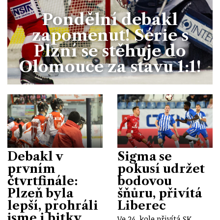
Pondělní debakl
zapomenut! Série s
Plzní se stěhuje do
Olomouce za stavu 1:1!
Debakl v
Sigma se
prvním
pokusí udržet
čtvrtfinále:
bodovou
Plzeň byla
šňůru, přivítá
lepší, prohráli
Liberec
jsme i bitky
Ve 24. kole přivítá SK