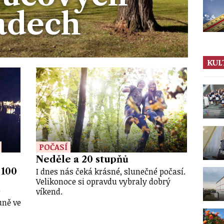
adech
KUL
POČASÍ
Neděle a 20 stupňů
I dnes nás čeká krásné, slunečné počasí.
 100
Velikonoce si opravdu vybraly dobrý
víkend.
uně ve