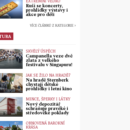
EXTRÉMNÍ VEDRO
Ruší se koncerty,
prohlídky výstavy i
akce pro děti
VÍCE ČLÁNKŮ Z KATEGORIE ›
TURA
SKVĚLÝ ÚSPĚCH
Campanella veze dvě
zlata z velkého
festivalu v Singapuru!
JAK SE ŽILO NA HRADĚ?
Na hradě Šternberk
chystají dětské
prohlídky i letní kino
MINCE, ŠPERKY I LÁTKY
Nový depozitář
schraňuje pravěké i
středověké poklady
OBNOVENÁ BAROKNÍ
KRÁSA