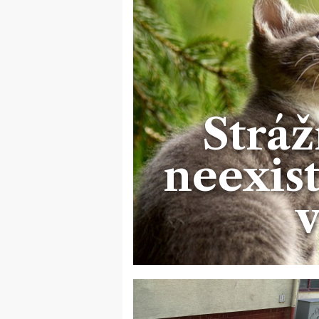
Stráž
neexist
v