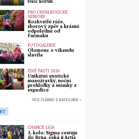
tisíc korun
PRO CHVÁLKOVICKÉ
SENIORY
Rozkvetlé růže,
sborový zpěv a krásné
odpoledne od
Farmaku
FOTOGALERIE
Olomouc o víkendu
slavila
ŽIVÉ PASTI 2026
Unikátní exotické
masožravky, noční
prohlídky a snímky z
expedice
VÍCE ČLÁNKŮ Z KATEGORIE ›
RT
CHANCE LIGA
3. kolo: Sigma cestuje
do Brna, čeká ji Artis