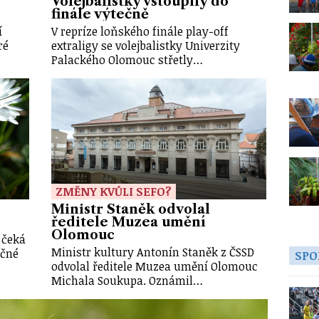
Volejbalistky vstoupily do
finále výtečně
í
V repríze loňského finále play-off
ré
extraligy se volejbalistky Univerzity
Palackého Olomouc střetly…
ZMĚNY KVŮLI SEFO?
Ministr Staněk odvolal
ředitele Muzea umění
Olomouc
 čeká
Ministr kultury Antonín Staněk z ČSSD
ečné
SPO
odvolal ředitele Muzea umění Olomouc
Michala Soukupa. Oznámil…