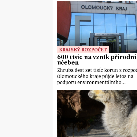
KRAJSKÝ ROZPOČET
600 tisíc na vznik přírodn
učeben
Zhruba šest set tisíc korun z rozpo
Olomouckého kraje půjde letos na
podporu environmentálního…