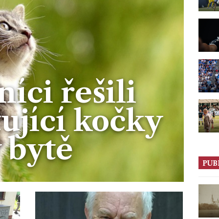
níci řešili
ující kočky
 bytě
PUB