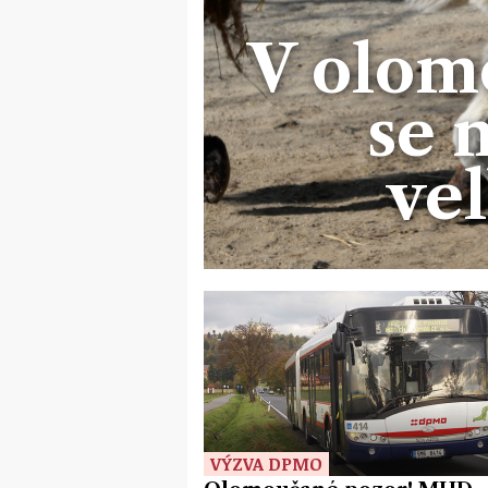
V olo
se 
ve
VÝZVA DPMO