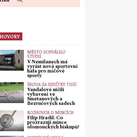
HOVORY
MĚSTO SCHVÁLILO
STUDII
V Nemilanech má
vyrůst nová sportovní
hala pro míčové
sporty
ŠKODA ZA DESÍTKY TISÍC
Vandalové ničili
vybavení ve
Smetanových a
Bezručových sadech
ROZHOVOR O MINCÍCH
Filip Hradil: Co
prozrazují mince
olomouckých biskupů?