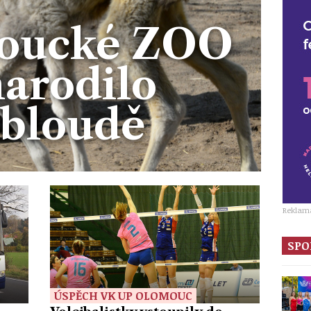
moucké ZOO
narodilo
lbloudě
Reklam
SPO
ÚSPĚCH VK UP OLOMOUC