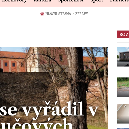
›
HLAVNÍ STRANA
ZPRÁVY
ROZ
se vyřádil v
ručových