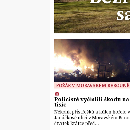
s
POŽÁR V MORAVSKÉM BEROUNĚ
Policisté vyčíslili škodu na
tisíc
Několik přístřešků a kůlen hořelo v
Janáčkově ulici v Moravském Bero
čtvrtek krátce před…