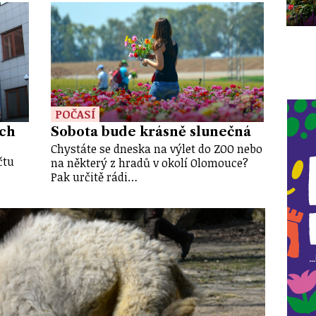
POČASÍ
ích
Sobota bude krásně slunečná
Chystáte se dneska na výlet do ZOO nebo
čtu
na některý z hradů v okolí Olomouce?
Pak určitě rádi…