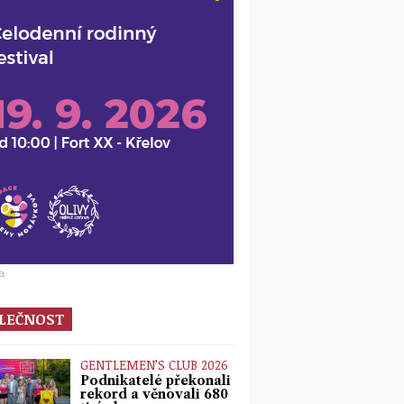
a
LEČNOST
GENTLEMEN’S CLUB 2026
Podnikatelé překonali
rekord a věnovali 680