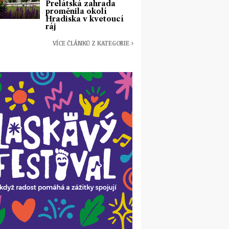
Prelátská zahrada
proměnila okolí
Hradiska v kvetoucí
ráj
VÍCE ČLÁNKŮ Z KATEGORIE ›