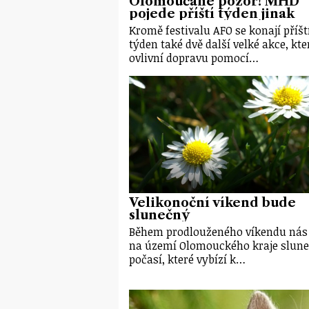
Olomoučané pozor! MHD
pojede příští týden jinak
Kromě festivalu AFO se konají příšt
týden také dvě další velké akce, kte
ovlivní dopravu pomocí…
Velikonoční víkend bude
slunečný
Během prodlouženého víkendu nás
na území Olomouckého kraje slun
počasí, které vybízí k…