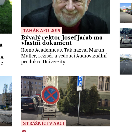
TAHÁK AFO 2019
Bývalý rektor Josef Jařab má
vlastní dokument
a
Homo Academicus. Tak nazval Martin
Müller, režisér a vedoucí Audiovizuální
LA
produkce Univerzity…
se
STRÁŽNÍCI V AKCI