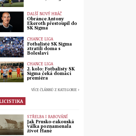
DALŠÍ NOVÝ HRÁČ
Obránce Antony
Ekeroth přestoupil do
SK Sigma
CHANCE LIGA
Fotbalisté SK Sigma
ztratili doma s
Boleslaví
CHANCE LIGA
2. kolo: Fotbalisty SK
Sigma čeká domácí
premiéra
VÍCE ČLÁNKŮ Z KATEGORIE ›
LICISTIKA
STŘELBA I RABOVÁNÍ
Jak Prusko-rakouská
válka poznamenala
život Hané