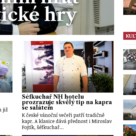
tické hry
KUL
Šéfkuchař NH hotelu
prozrazuje skvělý tip na kapra
se salátem
 již
K české vánoční večeři patří tradičně
kapr. A klasice dává přednost i Miroslav
Fojtík, šéfkuchař…