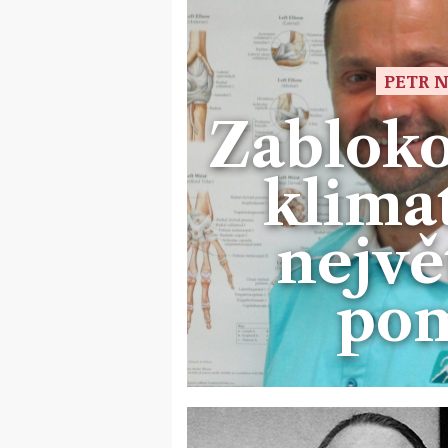
PETR N
Zabloko
klima
nejvě
po