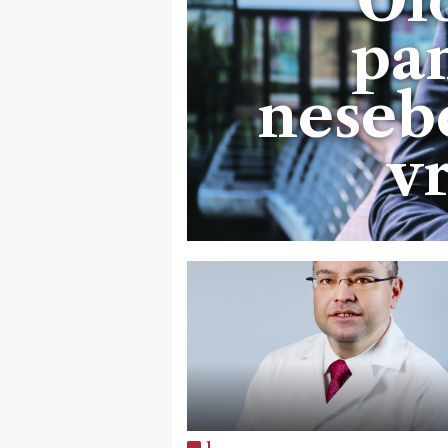
pa
neseb
v
1