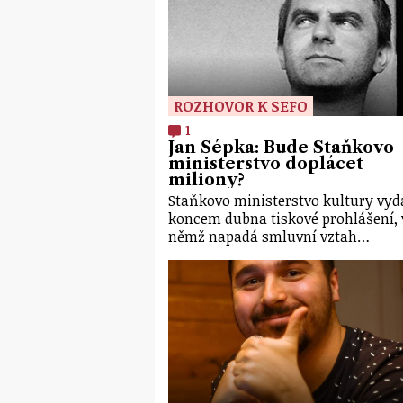
ROZHOVOR K SEFO
1
Jan Šépka: Bude Staňkovo
ministerstvo doplácet
miliony?
Staňkovo ministerstvo kultury vyd
koncem dubna tiskové prohlášení, 
němž napadá smluvní vztah…