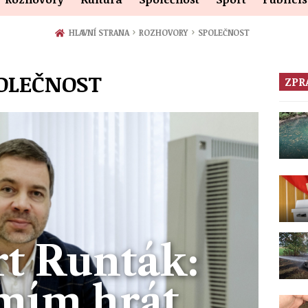
›
›
HLAVNÍ STRANA
ROZHOVORY
SPOLEČNOST
OLEČNOST
ZPR
t Runták:
mím hrát