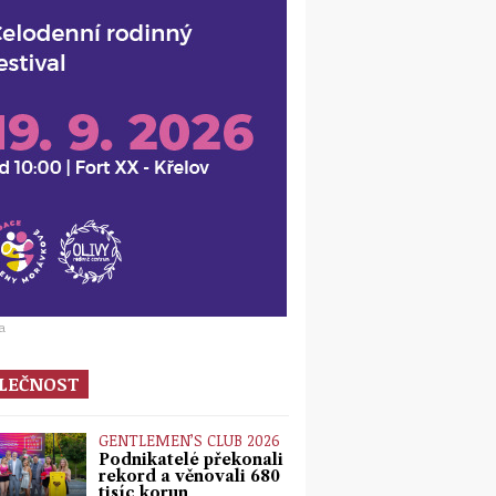
a
LEČNOST
GENTLEMEN’S CLUB 2026
Podnikatelé překonali
rekord a věnovali 680
tisíc korun