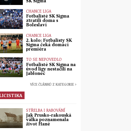
SK Sigma
CHANCE LIGA
Fotbalisté SK Sigma
ztratili doma s
Boleslaví
CHANCE LIGA
2. kolo: Fotbalisty SK
Sigma čeká domácí
premiéra
TO SE NEPOVEDLO
Fotbalisté SK Sigma na
úvod ligy nestačili na
Jablonec
VÍCE ČLÁNKŮ Z KATEGORIE ›
LICISTIKA
STŘELBA I RABOVÁNÍ
Jak Prusko-rakouská
válka poznamenala
život Hané