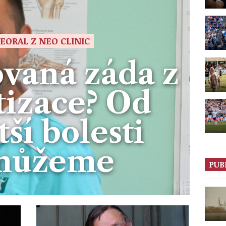
EORAL Z NEO CLINIC
vaná záda z
tizace? Od
tší bolesti
můžeme
PUB