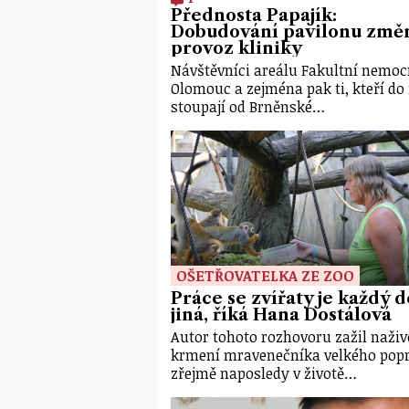
Přednosta Papajík:
Dobudování pavilonu změ
provoz kliniky
Návštěvníci areálu Fakultní nemoc
Olomouc a zejména pak ti, kteří do 
stoupají od Brněnské…
OŠETŘOVATELKA ZE ZOO
Práce se zvířaty je každý 
jiná, říká Hana Dostálová
Autor tohoto rozhovoru zažil naživ
krmení mravenečníka velkého popr
zřejmě naposledy v životě…