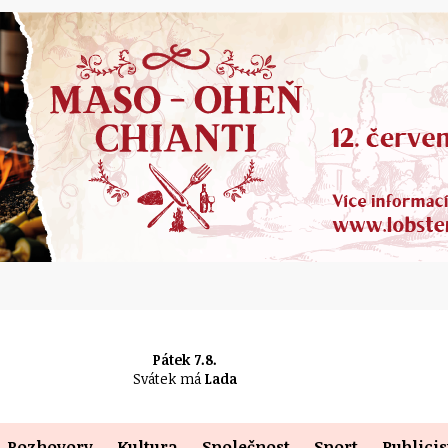
Pátek 7.8.
Svátek má
Lada
Rozhovory
Kultura
Společnost
Sport
Publicis