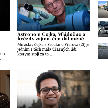
Astronom Čejka: Mládež se o
hvězdy zajímá čím dál méně
Miroslav Čejka z Brodku u Přerova (73) je
jedním z těch mála úžasných lidí,
alo
kterým stojí za to…
v