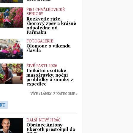
PRO CHVÁLKOVICKÉ
SENIORY
Rozkvetlé růže,
sborový zpěv a krásné
odpoledne od
Farmaku
FOTOGALERIE
Olomouc o víkendu
slavila
ŽIVÉ PASTI 2026
Unikátní exotické
masožravky, noční
prohlídky a snímky z
expedice
VÍCE ČLÁNKŮ Z KATEGORIE ›
RT
DALŠÍ NOVÝ HRÁČ
Obránce Antony
Ekeroth přestoupil do