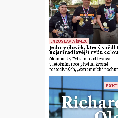
JAROSLAV NĚMEC
Jediný člověk, který snědl 
nejsmradlavější rybu celo
Olomoucký Extrem food festival
v letošním roce přivítal kromě
roztodivných, „extrémních“ pochu
EXKL
Richar
Ol