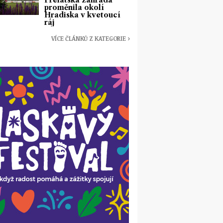
Prelátská zahrada
proměnila okolí
Hradiska v kvetoucí
ráj
VÍCE ČLÁNKŮ Z KATEGORIE ›