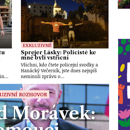
EXKLUZIVNĚ
tu
Sprejer Lásky: Policisté ke
u
mně byli vstřícní
Všichni, kdo čtete policejní svodky a
Hanácký Večerník, jste dnes nejspíš
tin…
neminuli zprávu o…
UZIVNÍ ROZHOVOR
d Morávek:
omouci