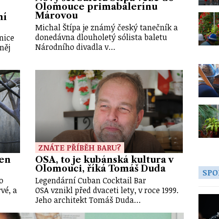
Olomouce primabalerínu
Márovou
ní
Michal Štípa je známý český tanečník a
donedávna dlouholetý sólista baletu
nice
Národního divadla v…
něj
ZNÁTE PŘÍBĚH BARU?
den
OSA, to je kubánská kultura v
Olomouci, říká Tomáš Duda
SPO
o
Legendární Cuban Cocktail Bar
vé, a
OSA vznikl před dvaceti lety, v roce 1999.
Jeho architekt Tomáš Duda…