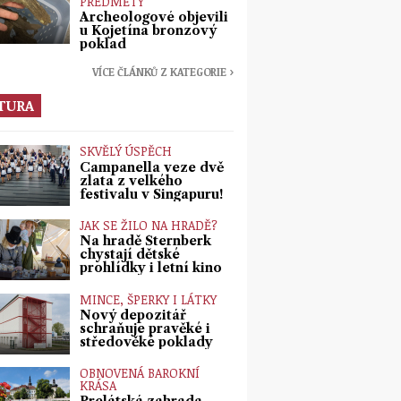
PŘEDMĚTY
Archeologové objevili
u Kojetína bronzový
poklad
VÍCE ČLÁNKŮ Z KATEGORIE ›
TURA
SKVĚLÝ ÚSPĚCH
Campanella veze dvě
zlata z velkého
festivalu v Singapuru!
JAK SE ŽILO NA HRADĚ?
Na hradě Šternberk
chystají dětské
prohlídky i letní kino
MINCE, ŠPERKY I LÁTKY
Nový depozitář
schraňuje pravěké i
středověké poklady
OBNOVENÁ BAROKNÍ
KRÁSA