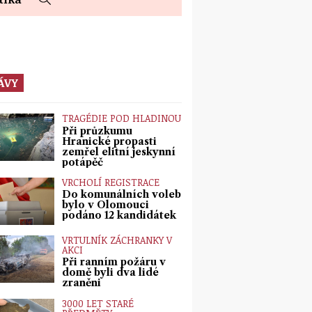
ÁVY
TRAGÉDIE POD HLADINOU
Při průzkumu
Hranické propasti
zemřel elitní jeskynní
potápěč
VRCHOLÍ REGISTRACE
Do komunálních voleb
bylo v Olomouci
podáno 12 kandidátek
VRTULNÍK ZÁCHRANKY V
AKCI
Při ranním požáru v
domě byli dva lidé
zraněni
3000 LET STARÉ