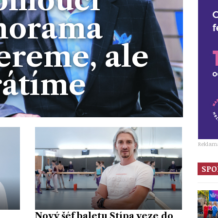
norama
ereme, ale
rátíme
Reklam
SPO
Nový šéf baletu Štípa veze do