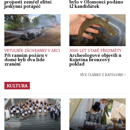
propasti zemřel elitní
bylo v Olomouci podáno
jeskynní potápěč
12 kandidátek
VRTULNÍK ZÁCHRANKY V AKCI
3000 LET STARÉ PŘEDMĚTY
Při ranním požáru v
Archeologové objevili u
domě byli dva lidé
Kojetína bronzový
zraněni
poklad
VÍCE ČLÁNKŮ Z KATEGORIE ›
KULTURA