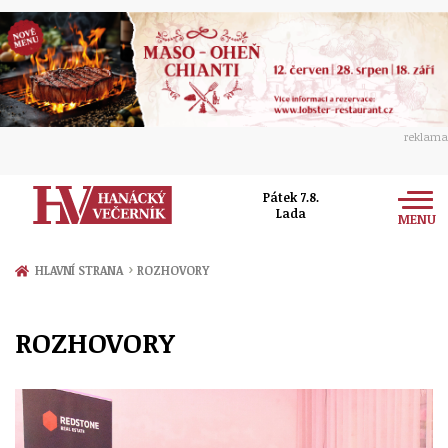
reklama
Pátek 7.8.
Lada
MENU
Zprávy
›
HLAVNÍ STRANA
ROZHOVORY
Rozhovory
Olomouc
ROZHOVORY
Kultura
Politika
Prostějov
Společnost
Hudba
Ekonomika
Přerov
Sport
Ženy