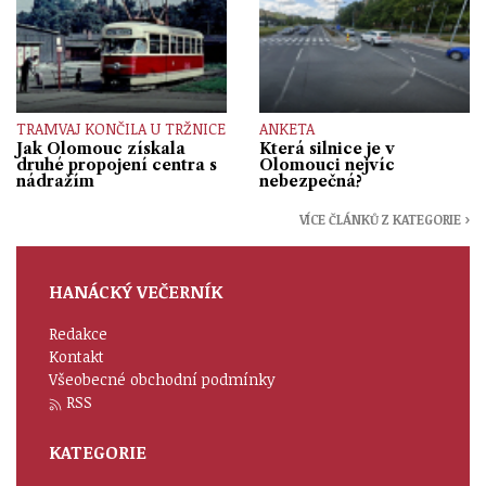
TRAMVAJ KONČILA U TRŽNICE
ANKETA
Jak Olomouc získala
Která silnice je v
druhé propojení centra s
Olomouci nejvíc
nádražím
nebezpečná?
VÍCE ČLÁNKŮ Z KATEGORIE ›
HANÁCKÝ VEČERNÍK
Redakce
Kontakt
Všeobecné obchodní podmínky
RSS
KATEGORIE