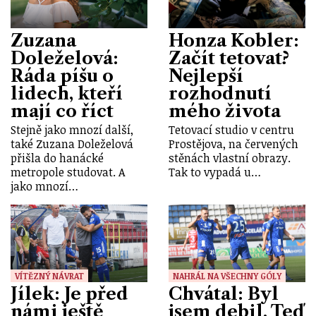
Zuzana
Honza Kobler:
Doleželová:
Začít tetovat?
Ráda píšu o
Nejlepší
lidech, kteří
rozhodnutí
mají co říct
mého života
Stejně jako mnozí další,
Tetovací studio v centru
také Zuzana Doleželová
Prostějova, na červených
přišla do hanácké
stěnách vlastní obrazy.
metropole studovat. A
Tak to vypadá u…
jako mnozí…
VÍTĚZNÝ NÁVRAT
NAHRÁL NA VŠECHNY GÓLY
Jílek: Je před
Chvátal: Byl
námi ještě
jsem debil. Teď