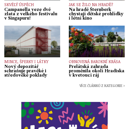
SKVĚLÝ ÚSPĚCH
JAK SE ŽILO NA HRADĚ?
Campanella veze dvě
Na hradě Šternberk
zlata z velkého festivalu
chystají dětské prohlídky
v Singapuru!
i letní kino
MINCE, ŠPERKY I LÁTKY
OBNOVENÁ BAROKNÍ KRÁSA
Nový depozitář
Prelátská zahrada
schraňuje pravěké i
proměnila okolí Hradiska
středověké poklady
v kvetoucí ráj
VÍCE ČLÁNKŮ Z KATEGORIE ›