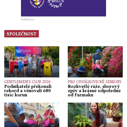
Reklama
SPOLEČNOST
GENTLEMEN’S CLUB 2026
PRO CHVÁLKOVICKÉ SENIORY
Podnikatelé překonali
Rozkvetlé růže, sborový
rekord a věnovali 680
zpěv a krásné odpoledne
tisíc korun
od Farmaku