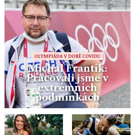
OLYMPIÁDA V DOBĚ COVIDU
Michal Frantík:
Pracovali jsme v
extrémních
podmínkách