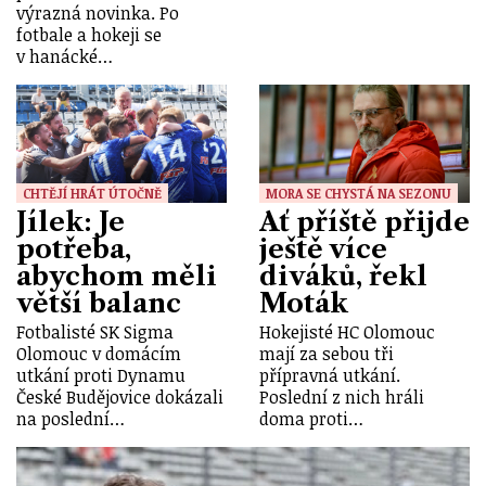
výrazná novinka. Po
fotbale a hokeji se
v hanácké…
CHTĚJÍ HRÁT ÚTOČNĚ
MORA SE CHYSTÁ NA SEZONU
Jílek: Je
Ať příště přijde
potřeba,
ještě více
abychom měli
diváků, řekl
větší balanc
Moták
Fotbalisté SK Sigma
Hokejisté HC Olomouc
Olomouc v domácím
mají za sebou tři
utkání proti Dynamu
přípravná utkání.
České Budějovice dokázali
Poslední z nich hráli
na poslední…
doma proti…