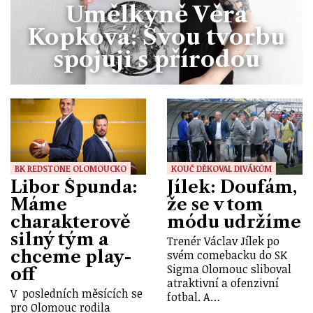
Umělkyně Věra
Kopková: Svou tvorbu
spojuji s přírodou
BK REDSTONE OLOMOUCKO
KOUČ DĚKOVAL DIVÁKŮM
Libor Špunda:
Jílek: Doufám,
Máme
že se v tom
charakterově
módu udržíme
silný tým a
Trenér Václav Jílek po
chceme play-
svém comebacku do SK
Sigma Olomouc sliboval
off
atraktivní a ofenzivní
V posledních měsících se
fotbal. A…
pro Olomouc rodila