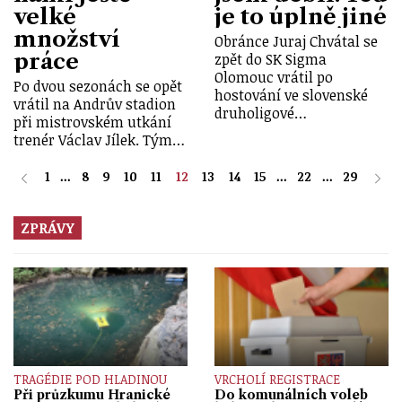
velké
je to úplně jiné
množství
Obránce Juraj Chvátal se
práce
zpět do SK Sigma
Olomouc vrátil po
Po dvou sezonách se opět
hostování ve slovenské
vrátil na Andrův stadion
druholigové…
při mistrovském utkání
trenér Václav Jílek. Tým…
1
...
8
9
10
11
12
13
14
15
...
22
...
29
ZPRÁVY
TRAGÉDIE POD HLADINOU
VRCHOLÍ REGISTRACE
Při průzkumu Hranické
Do komunálních voleb