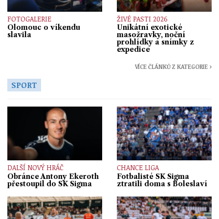
FOTOGALERIE
ŽIVÉ PASTI 2026
Olomouc o víkendu
Unikátní exotické
slavila
masožravky, noční
prohlídky a snímky z
expedice
VÍCE ČLÁNKŮ Z KATEGORIE ›
SPORT
DALŠÍ NOVÝ HRÁČ
CHANCE LIGA
Obránce Antony Ekeroth
Fotbalisté SK Sigma
přestoupil do SK Sigma
ztratili doma s Boleslaví