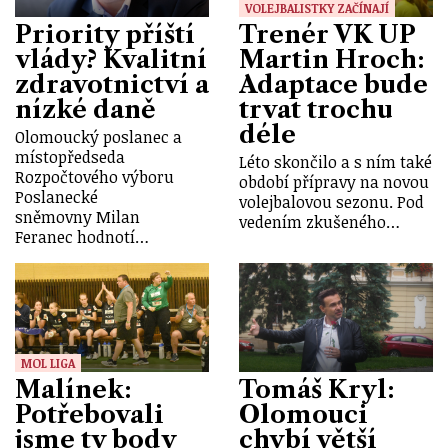
VOLEJBALISTKY ZAČÍNAJÍ
Priority příští
Trenér VK UP
vlády? Kvalitní
Martin Hroch:
zdravotnictví a
Adaptace bude
nízké daně
trvat trochu
déle
Olomoucký poslanec a
místopředseda
Léto skončilo a s ním také
Rozpočtového výboru
období přípravy na novou
Poslanecké
volejbalovou sezonu. Pod
sněmovny Milan
vedením zkušeného…
Feranec hodnotí…
MOL LIGA
Malínek:
Tomáš Kryl:
Potřebovali
Olomouci
jsme ty body
chybí větší