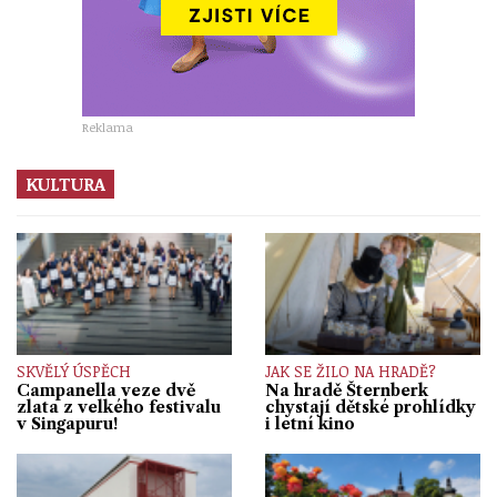
Reklama
KULTURA
SKVĚLÝ ÚSPĚCH
JAK SE ŽILO NA HRADĚ?
Campanella veze dvě
Na hradě Šternberk
zlata z velkého festivalu
chystají dětské prohlídky
v Singapuru!
i letní kino