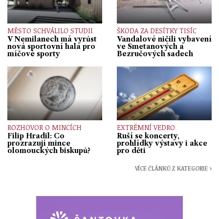
MĚSTO SCHVÁLILO STUDII
ŠKODA ZA DESÍTKY TISÍC
V Nemilanech má vyrůst
Vandalové ničili vybavení
nová sportovní hala pro
ve Smetanových a
míčové sporty
Bezručových sadech
ROZHOVOR O MINCÍCH
EXTRÉMNÍ VEDRO
Filip Hradil: Co
Ruší se koncerty,
prozrazují mince
prohlídky výstavy i akce
olomouckých biskupů?
pro děti
VÍCE ČLÁNKŮ Z KATEGORIE ›