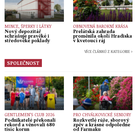
MINCE, ŠPERKY I LÁTKY
OBNOVENÁ BAROKNÍ KRÁSA
Nový depozitář
Prelátská zahrada
schraňuje pravěké i
proměnila okolí Hradiska
středověké poklady
v kvetoucí ráj
VÍCE ČLÁNKŮ Z KATEGORIE ›
SPOLEČNOST
GENTLEMEN’S CLUB 2026
PRO CHVÁLKOVICKÉ SENIORY
Podnikatelé překonali
Rozkvetlé růže, sborový
rekord a věnovali 680
zpěv a krásné odpoledne
tisíc korun
od Farmaku