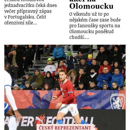
Olomoucku
jednadvacítku čeká dnes
večer přípravný zápas
O víkendu už to po
v Portugalsku. Čelit
nějakém čase zase bude
ofenzivní síle…
pro fanoušky sportu na
Olomoucku poněkud
chudší.…
ČESKÝ REPREZENTANT