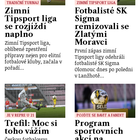
TRADIČNÍ TURNAJ
ZIMNÍ TIPSPORT LIGA
Zimní
Fotbalisté SK
Tipsport liga
Sigma
se rozjíždí
remizovali se
naplno
Zlatými
Moravci
Zimní Tipsport liga,
oblíbené zpestření
První zápas zimní
přípravy nejen pro elitní
Tipsport ligy odehráli
fotbalové kluby, začala v
fotbalisté SK Sigma
pořadí…
Olomouc dnes po poledni
v Lanžhotě…
JE V REPRE U 21
POJĎTE SE BAVIT A FANDIT
Trefil: Moc si
Program
toho vážím
sportovních
akcí na
Českou fotbalovou