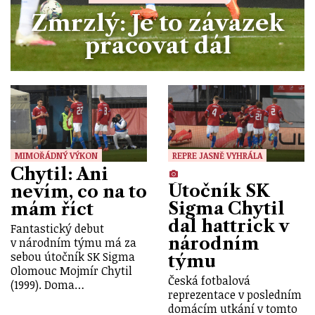
Zmrzlý: Je to závazek
pracovat dál
MIMOŘÁDNÝ VÝKON
REPRE JASNĚ VYHRÁLA
Chytil: Ani
Útočník SK
nevím, co na to
Sigma Chytil
mám říct
dal hattrick v
Fantastický debut
národním
v národním týmu má za
sebou útočník SK Sigma
týmu
Olomouc Mojmír Chytil
Česká fotbalová
(1999). Doma…
reprezentace v posledním
domácím utkání v tomto