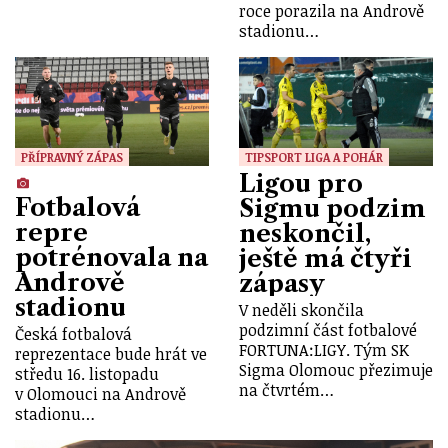
roce porazila na Andrově
stadionu…
PŘÍPRAVNÝ ZÁPAS
TIPSPORT LIGA A POHÁR
Ligou pro
Fotbalová
Sigmu podzim
repre
neskončil,
potrénovala na
ještě má čtyři
Andrově
zápasy
stadionu
V neděli skončila
podzimní část fotbalové
Česká fotbalová
FORTUNA:LIGY. Tým SK
reprezentace bude hrát ve
Sigma Olomouc přezimuje
středu 16. listopadu
na čtvrtém…
v Olomouci na Andrově
stadionu…