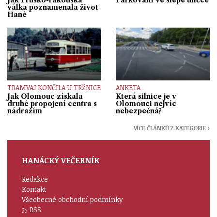
válka poznamenala život
Hané
TRAMVAJ KONČILA U TRŽNICE
ANKETA
Jak Olomouc získala
Která silnice je v
druhé propojení centra s
Olomouci nejvíc
nádražím
nebezpečná?
VÍCE ČLÁNKŮ Z KATEGORIE ›
HANÁCKÝ VEČERNÍK
Redakce
Kontakt
Všeobecné obchodní podmínky
RSS