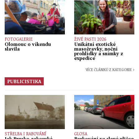
FOTOGALERIE
ŽIVÉ PASTI 2026
Olomouc o víkendu
Unikátní exotické
slavila
masožravky, noční
prohlídky a snímky z
expedice
VÍCE ČLÁNKŮ Z KATEGORIE ›
PUBLICISTIKA
STŘELBA I RABOVÁNÍ
GLOSA
Jak Prusko-rakouská
Parkování ve slepé uličce