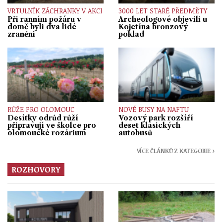
VRTULNÍK ZÁCHRANKY V AKCI
3000 LET STARÉ PŘEDMĚTY
Při ranním požáru v
Archeologové objevili u
domě byli dva lidé
Kojetína bronzový
zraněni
poklad
RŮŽE PRO OLOMOUC
NOVÉ BUSY NA NAFTU
Desítky odrůd růží
Vozový park rozšíří
připravují ve školce pro
deset klasických
olomoucké rozárium
autobusů
VÍCE ČLÁNKŮ Z KATEGORIE ›
ROZHOVORY