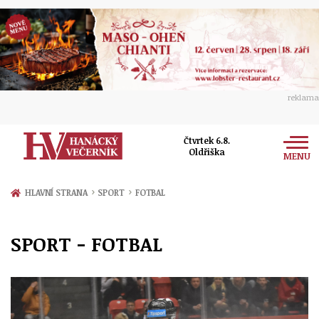
reklama
Čtvrtek 6.8.
Oldřiška
MENU
Zprávy
›
›
HLAVNÍ STRANA
SPORT
FOTBAL
Rozhovory
Olomouc
SPORT - FOTBAL
Kultura
Politika
Prostějov
Společnost
Hudba
Ekonomika
Přerov
Sport
Ženy