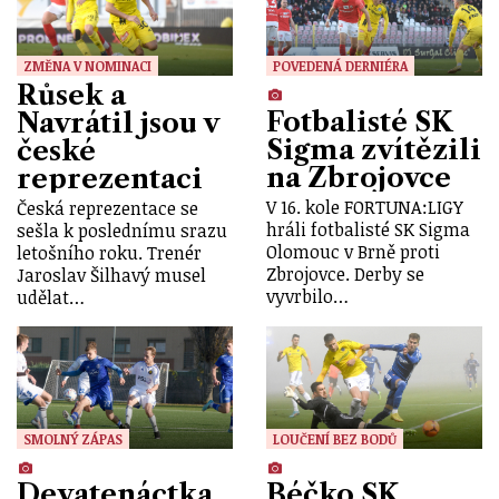
ZMĚNA V NOMINACI
POVEDENÁ DERNIÉRA
Růsek a
Fotbalisté SK
Navrátil jsou v
Sigma zvítězili
české
na Zbrojovce
reprezentaci
V 16. kole FORTUNA:LIGY
Česká reprezentace se
hráli fotbalisté SK Sigma
sešla k poslednímu srazu
Olomouc v Brně proti
letošního roku. Trenér
Zbrojovce. Derby se
Jaroslav Šilhavý musel
vyvrbilo…
udělat…
SMOLNÝ ZÁPAS
LOUČENÍ BEZ BODŮ
Devatenáctka
Béčko SK