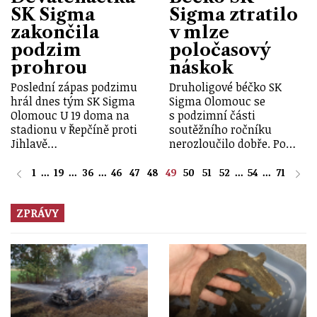
SK Sigma
Sigma ztratilo
zakončila
v mlze
podzim
poločasový
prohrou
náskok
Poslední zápas podzimu
Druholigové béčko SK
hrál dnes tým SK Sigma
Sigma Olomouc se
Olomouc U 19 doma na
s podzimní části
stadionu v Řepčíně proti
soutěžního ročníku
Jihlavě…
nerozloučilo dobře. Po…
1
...
19
...
36
...
46
47
48
49
50
51
52
...
54
...
71
ZPRÁVY