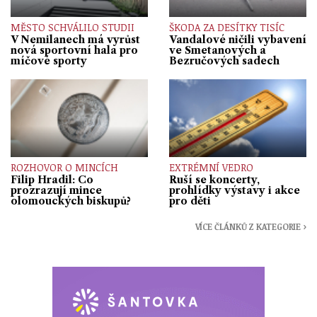
MĚSTO SCHVÁLILO STUDII
ŠKODA ZA DESÍTKY TISÍC
V Nemilanech má vyrůst
Vandalové ničili vybavení
nová sportovní hala pro
ve Smetanových a
míčové sporty
Bezručových sadech
ROZHOVOR O MINCÍCH
EXTRÉMNÍ VEDRO
Filip Hradil: Co
Ruší se koncerty,
prozrazují mince
prohlídky výstavy i akce
olomouckých biskupů?
pro děti
VÍCE ČLÁNKŮ Z KATEGORIE ›