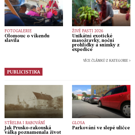
FOTOGALERIE
ŽIVÉ PASTI 2026
Olomouc o víkendu
Unikátní exotické
slavila
masožravky, noční
prohlídky a snímky z
expedice
VÍCE ČLÁNKŮ Z KATEGORIE ›
PUBLICISTIKA
STŘELBA I RABOVÁNÍ
GLOSA
Jak Prusko-rakouská
Parkování ve slepé uličce
válka poznamenala život