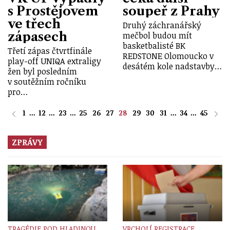
s Prostějovem
soupeř z Prahy
ve třech
Druhý záchranářský
zápasech
mečbol budou mít
basketbalisté BK
Třetí zápas čtvrtfinále
REDSTONE Olomoucko v
play-off UNIQA extraligy
desátém kole nadstavby…
žen byl posledním
v soutěžním ročníku
pro…
1
...
12
...
23
...
25
26
27
28
29
30
31
...
34
...
45
ZPRÁVY
TRAGÉDIE POD HLADINOU
VRCHOLÍ REGISTRACE