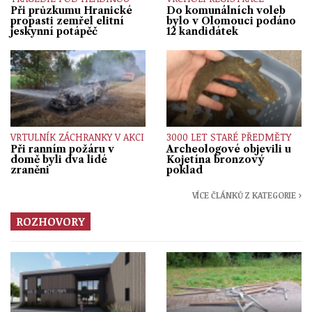
Při průzkumu Hranické
Do komunálních voleb
propasti zemřel elitní
bylo v Olomouci podáno
jeskynní potápěč
12 kandidátek
VRTULNÍK ZÁCHRANKY V AKCI
3000 LET STARÉ PŘEDMĚTY
Při ranním požáru v
Archeologové objevili u
domě byli dva lidé
Kojetína bronzový
zraněni
poklad
VÍCE ČLÁNKŮ Z KATEGORIE ›
ROZHOVORY