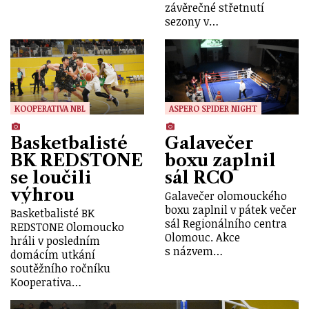
závěrečné střetnutí
sezony v…
KOOPERATIVA NBL
ASPERO SPIDER NIGHT
Basketbalisté
Galavečer
BK REDSTONE
boxu zaplnil
se loučili
sál RCO
výhrou
Galavečer olomouckého
boxu zaplnil v pátek večer
Basketbalisté BK
sál Regionálního centra
REDSTONE Olomoucko
Olomouc. Akce
hráli v posledním
s názvem…
domácím utkání
soutěžního ročníku
Kooperativa…