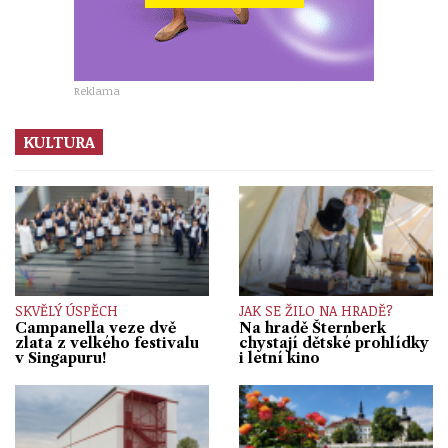
Reklama
KULTURA
SKVĚLÝ ÚSPĚCH
JAK SE ŽILO NA HRADĚ?
Campanella veze dvě
Na hradě Šternberk
zlata z velkého festivalu
chystají dětské prohlídky
v Singapuru!
i letní kino