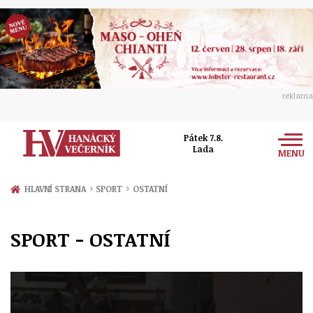
reklama
Pátek 7.8.
Lada
MENU
Zprávy
›
›
HLAVNÍ STRANA
SPORT
OSTATNÍ
Rozhovory
Olomouc
SPORT - OSTATNÍ
Kultura
Politika
Prostějov
Společnost
Hudba
Ekonomika
Přerov
Sport
Ženy