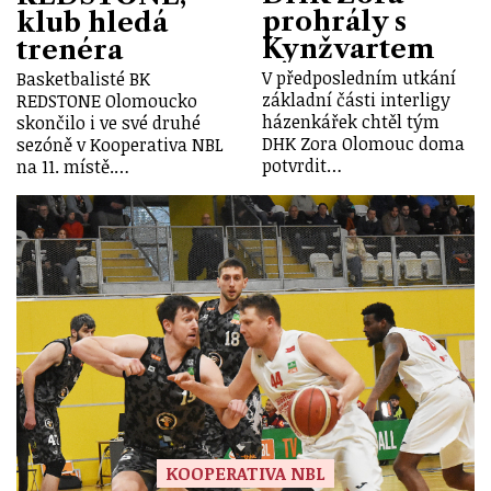
prohrály s
klub hledá
Kynžvartem
trenéra
V předposledním utkání
Basketbalisté BK
základní části interligy
REDSTONE Olomoucko
házenkářek chtěl tým
skončilo i ve své druhé
DHK Zora Olomouc doma
sezóně v Kooperativa NBL
potvrdit…
na 11. místě.…
KOOPERATIVA NBL