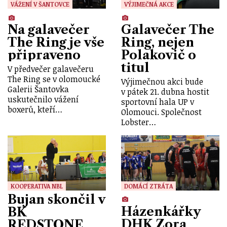
VÁŽENÍ V ŠANTOVCE
VÝJIMEČNÁ AKCE
Na galavečer
Galavečer The
The Ring je vše
Ring, nejen
připraveno
Polakovič o
titul
V předvečer galavečeru
The Ring se v olomoucké
Výjimečnou akci bude
Galerii Šantovka
v pátek 21. dubna hostit
uskutečnilo vážení
sportovní hala UP v
boxerů, kteří…
Olomouci. Společnost
Lobster…
KOOPERATIVA NBL
DOMÁCÍ ZTRÁTA
Bujan skončil v
Házenkářky
BK
DHK Zora
REDSTONE,