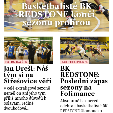
Basketbalisté BK
REDSTONE končí
sezónu prohrou
EXTRALIGA ŽEN
KOOPERATIVA NBL
Jan Drešl: Náš
BK
tým si na
REDSTONE:
Střešovice věří
Poslední zápas
sezony na
V celé extraligové sezoně
Folimance
neměl on ani jeho tým
příliš mnoho důvodů k
Absolutně bez nervů
oslavám. Jediné
odehrají basketbalisté BK
dvoubodové…
REDSTONE Olomoucko