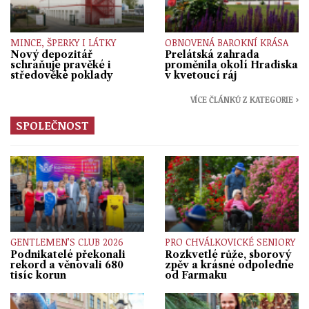
MINCE, ŠPERKY I LÁTKY
OBNOVENÁ BAROKNÍ KRÁSA
Nový depozitář
Prelátská zahrada
schraňuje pravěké i
proměnila okolí Hradiska
středověké poklady
v kvetoucí ráj
VÍCE ČLÁNKŮ Z KATEGORIE ›
SPOLEČNOST
GENTLEMEN’S CLUB 2026
PRO CHVÁLKOVICKÉ SENIORY
Podnikatelé překonali
Rozkvetlé růže, sborový
rekord a věnovali 680
zpěv a krásné odpoledne
tisíc korun
od Farmaku