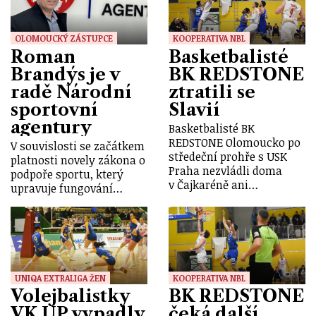
OLOMOUCKÝ ZÁSTUPCE
KOOPERATIVA NBL
Roman
Basketbalisté
Brandýs je v
BK REDSTONE
radě Národní
ztratili se
sportovní
Slavií
agentury
Basketbalisté BK
REDSTONE Olomoucko po
V souvislosti se začátkem
středeční prohře s USK
platnosti novely zákona o
Praha nezvládli doma
podpoře sportu, který
v Čajkaréně ani…
upravuje fungování…
UNIQA EXTRALIGA ŽEN
KOOPERATIVA NBL
Volejbalistky
BK REDSTONE
VK UP vypadly
čeká další