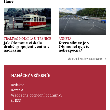
Hané
TRAMVAJ KONČILA U TRŽNICE
ANKETA
Jak Olomouc získala
Která silnice je v
druhé propojení centra s
Olomouci nejvíc
nádražím
nebezpečná?
VÍCE ČLÁNKŮ Z KATEGORIE ›
HANÁCKÝ VEČERNÍK
Redakce
Kontakt
Všeobecné obchodní podmínky
RSS